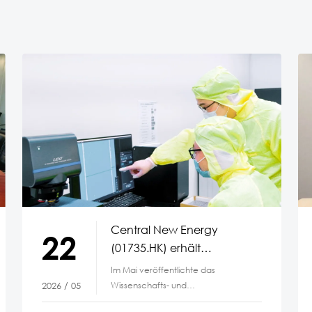
Central New Energy
22
(01735.HK) erhält
Genehmigung zur
Im Mai veröffentlichte das
Einrichtung eines Schlüssel­
Wissenschafts- und
2026 / 05
labors der Stadt Huainan
Technologiebüro der Stadt Huainan