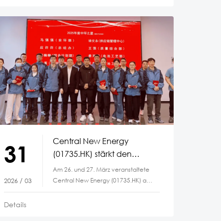
Central New Energy
31
(01735.HK) stärkt den
Teamgeist mit einer Reihe
Am 26. und 27. März veranstaltete
von
Central New Energy (01735.HK) an
2026 / 03
Mitarbeiterveranstaltungen
seinen Photovoltaik-
Produktionsstandorten
Details