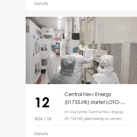
Details
Central New Energy
12
(01735.HK) startet LOTO-
Sicherheitsinitiative an
Im Mai führte Central New Energy
seinen
(01735.HK) gleichzeitig an seinen
2026 / 05
Produktionsstandorten
Photovoltaik-Produktionsstandorten
in Fengtai und Tongchen
Details