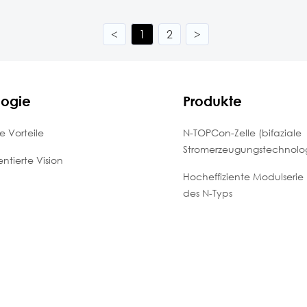
<
1
2
>
logie
Produkte
e Vorteile
N-TOPCon-Zelle (bifaziale
Stromerzeugungstechnolog
entierte Vision
Hocheffiziente Modulserie
des N-Typs