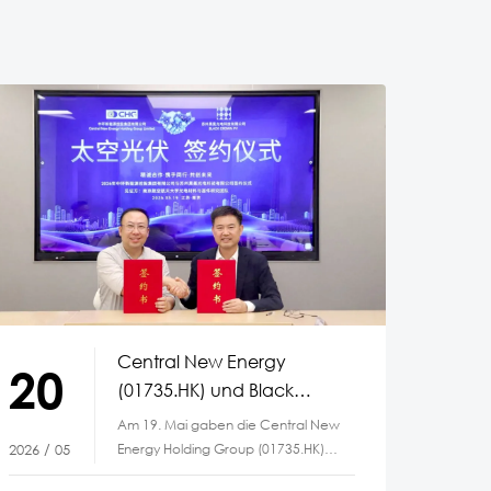
Central New Energy
20
(01735.HK) und Black
Crown PV entwickeln
Am 19. Mai gaben die Central New
gemeinsam
Energy Holding Group (01735.HK)
2026 / 05
Photovoltaiktechnologien
und die Suzhou