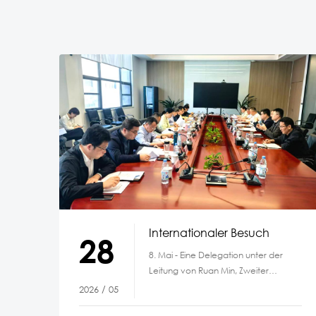
Internationaler Besuch
28
8. Mai - Eine Delegation unter der
Leitung von Ruan Min, Zweiter
Inspektor des Amts für Ökologie
2026 / 05
und Umwelt der Provinz Anhui