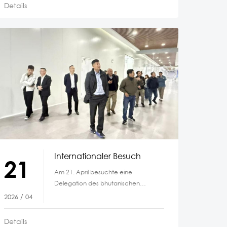
Details
für
Raumfahrtanwendungen
Internationaler Besuch
21
Am 21. April besuchte eine
Delegation des bhutanischen
Unternehmens Norion & KUZU
2026 / 04
Team, bestehend aus Dasho
Bharat, Dasho
Details