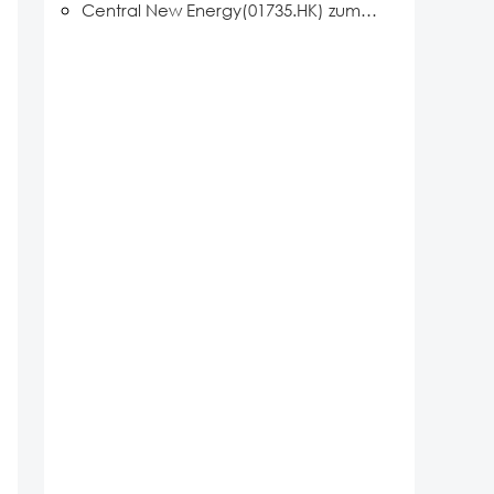
Central New Energy(01735.HK) zum stellvertretenden Vorsitzmitglied des Fachausschusses für KI im Bereich Neue Energien ernannt