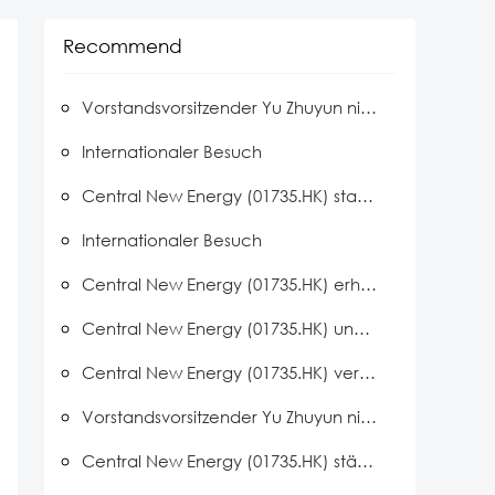
Recommend
Vorstandsvorsitzender Yu Zhuyun nimmt an Veranstaltungen zur Zusammenarbeit zwischen Anhui und Hongkong während des Hongkong-Besuchs von Gouverneur Wang Qingxian teil
Internationaler Besuch
Central New Energy (01735.HK) startet LOTO-Sicherheitsinitiative an seinen Produktionsstandorten
Internationaler Besuch
Central New Energy (01735.HK) erhält Genehmigung zur Einrichtung eines Schlüssel­labors der Stadt Huainan
Central New Energy (01735.HK) und Black Crown PV entwickeln gemeinsam Photovoltaiktechnologien für Raumfahrtanwendungen
Central New Energy (01735.HK) veranstaltet Vertriebspartnerkonferenz für dezentrale Photovoltaik
Vorstandsvorsitzender Yu Zhuyun nimmt am Symposium für private Unternehmer der Provinz Anhui teil
Central New Energy (01735.HK) stärkt den Teamgeist mit einer Reihe von Mitarbeiterveranstaltungen